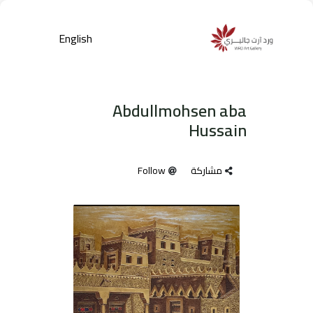
English
Abdullmohsen aba
Hussain
مشاركة
Follow
Products
search