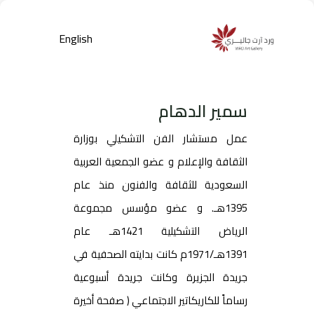
English
سمير الدهام
عمل مستشار الفن التشكيلي بوزارة
الثقافة والإعلام و عضو الجمعية العربية
السعودية للثقافة والفنون منذ عام
1395هـ. و عضو مؤسس مجموعة
Products
search
الرياض التشكيلية 1421هـ عام
1391هـ/1971م كانت بدايته الصحفية في
جريدة الجزيرة وكانت جريدة أسبوعية
رساماً للكاريكاتير الاجتماعي ( صفحة أخيرة