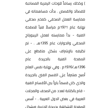
) وكذلك رساماً للوحات الرمزية المصاحبة
للقصائد والقصص . بدأت مساهماته في
ممارسة العمل الصحفي كمخبر صحفي
نهاية عام 1971م مراسلاً فنياً للصفحة
الفنية - بدأ ممارسته لعمل الريبورتاج
الصحفي والحوارات عام 1395هـ . - تم
تكليفه بالإشراف بشكل متقطع على
الصفحة الفنية بالجريدة عام
1396هـ/1976م . وفي نهاية نفس العام
أصبح مشرفاً على القسم الفني بالجريدة
والذي كان قسماً بارزاً بين الأقسام الفنية
- قام بالكتابة لعدد من الصحف والمجلات
العربية في بعض الدول العربية . - أسس
الصفحة التشكيلية بجريدة الجزيرة وبشكل